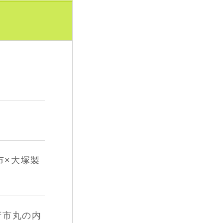
市×大塚製
府市丸の内