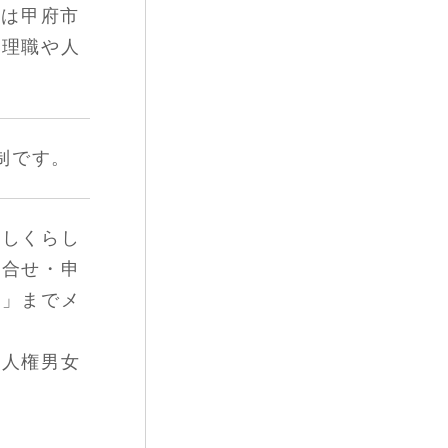
たは甲府市
管理職や人
制です。
なしくらし
問合せ・申
課」までメ
室人権男女